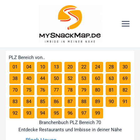
Zum
Main
Inhalt
Menu
springen
PLZ Bereich von..
01
04
10
13
20
22
24
28
30
38
40
44
50
52
53
60
63
69
70
75
76
77
78
79
80
81
82
83
84
85
86
87
88
89
90
91
92
93
94
95
96
97
99
Branchenbuch PLZ Bereich 70
Entdecke Restaurants und Imbisse in deiner Nähe