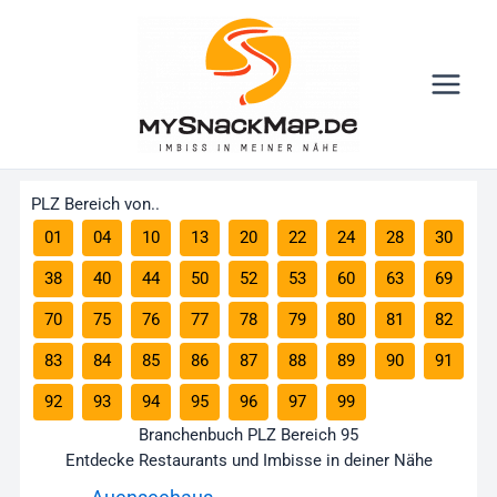
Zum
Main
Inhalt
Menu
springen
PLZ Bereich von..
01
04
10
13
20
22
24
28
30
38
40
44
50
52
53
60
63
69
70
75
76
77
78
79
80
81
82
83
84
85
86
87
88
89
90
91
92
93
94
95
96
97
99
Branchenbuch PLZ Bereich 95
Entdecke Restaurants und Imbisse in deiner Nähe