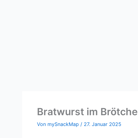
Zum
Inhalt
springen
Bratwurst im Brötch
Von
mySnackMap
/
27. Januar 2025