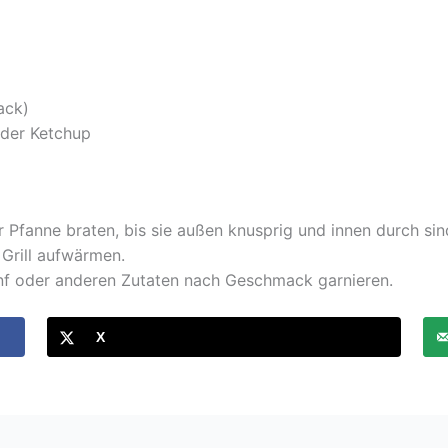
ack)
oder Ketchup
r Pfanne braten, bis sie außen knusprig und innen durch sin
Grill aufwärmen.
enf oder anderen Zutaten nach Geschmack garnieren.
X